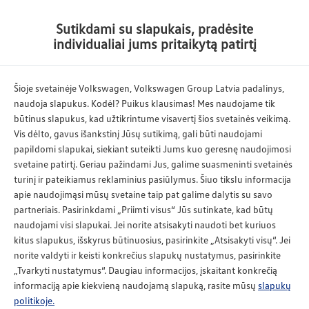
Atgal
Sutikdami su slapukais, pradėsite
individualiai jums pritaikytą patirtį
Nauji
automobiliai
Šioje svetainėje Volkswagen, Volkswagen Group Latvia padalinys,
naudoja slapukus. Kodėl? Puikus klausimas! Mes naudojame tik
būtinus slapukus, kad užtikrintume visavertį šios svetainės veikimą.
Paieškos kriterijai
Vis dėlto, gavus išankstinį Jūsų sutikimą, gali būti naudojami
papildomi slapukai, siekiant suteikti Jums kuo geresnę naudojimosi
svetaine patirtį. Geriau pažindami Jus, galime suasmeninti svetainės
turinį ir pateikiamus reklaminius pasiūlymus. Šiuo tikslu informacija
apie naudojimąsi mūsų svetaine taip pat galime dalytis su savo
partneriais. Pasirinkdami „Priimti visus“ Jūs sutinkate, kad būtų
Golf
naudojami visi slapukai. Jei norite atsisakyti naudoti bet kuriuos
kitus slapukus, išskyrus būtinuosius, pasirinkite „Atsisakyti visų“. Jei
norite valdyti ir keisti konkrečius slapukų nustatymus, pasirinkite
nuo 261 €/mėn.
„Tvarkyti nustatymus“. Daugiau informacijos, įskaitant konkrečią
informaciją apie kiekvieną naudojamą slapuką, rasite mūsų
slapukų
Gauti pasiūlymą
politikoje.