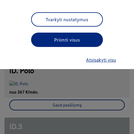
Golf Variant
Tvarkyti nustatymus
nuo 270 €/mėn.
Priimti visus
Gauti pasiūlymą
Atsisakyti visų
ID. Polo
nuo 367 €/mėn.
Gauti pasiūlymą
ID.3